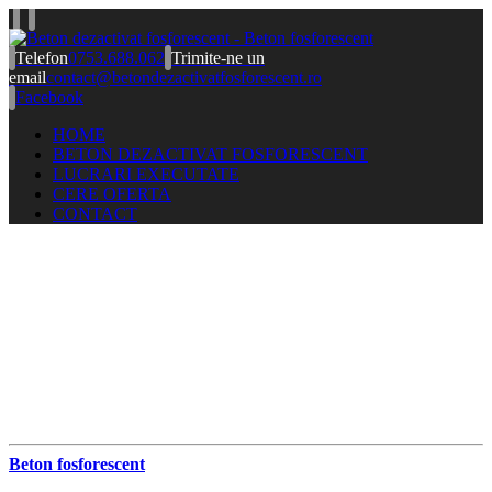
Telefon
0753.688.062
Trimite-ne un
email
contact@betondezactivatfosforescent.ro
Facebook
HOME
BETON DEZACTIVAT FOSFORESCENT
LUCRARI EXECUTATE
CERE OFERTA
CONTACT
Beton fosforescent