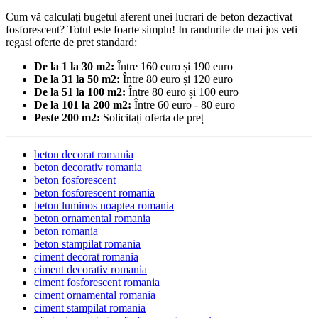
Cum vă calculați bugetul aferent unei lucrari de beton dezactivat
fosforescent? Totul este foarte simplu! In randurile de mai jos veti
regasi oferte de pret standard:
De la 1 la 30 m2:
Între 160 euro și 190 euro
De la 31 la 50 m2:
Între 80 euro și 120 euro
De la 51 la 100 m2:
Între 80 euro și 100 euro
De la 101 la 200 m2:
Între 60 euro - 80 euro
Peste 200 m2:
Solicitați oferta de preț
beton decorat romania
beton decorativ romania
beton fosforescent
beton fosforescent romania
beton luminos noaptea romania
beton ornamental romania
beton romania
beton stampilat romania
ciment decorat romania
ciment decorativ romania
ciment fosforescent romania
ciment ornamental romania
ciment stampilat romania