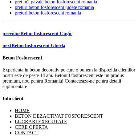
pret m2 pavaje beton fosforescent romania
preturi beton fosforescent judete romania
preturi beton fosforescent romania
previous
Beton fosforescent Cugir
next
Beton fosforescent Gherla
Beton Fosforescent
Experienta in beton decorativ pe care o punem la dispozitia clientilor
nostri este de peste 14 ani. Betonul fosforescent este un produs
premium, nou pentru Romania! Contacteaza-ne pentru detalii
suplimentare!
Info client
HOME
BETON DEZACTIVAT FOSFORESCENT
LUCRARI EXECUTATE
CERE OFERTA
CONTACT