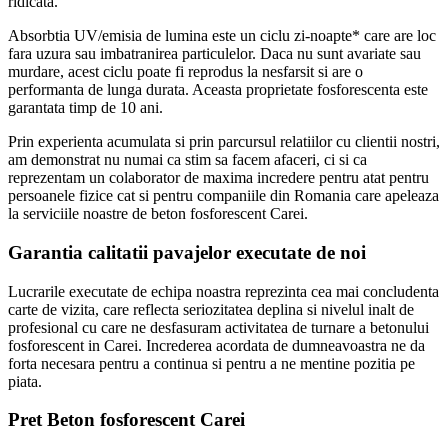
ridicata.
Absorbtia UV/emisia de lumina este un ciclu zi-noapte* care are loc
fara uzura sau imbatranirea particulelor. Daca nu sunt avariate sau
murdare, acest ciclu poate fi reprodus la nesfarsit si are o
performanta de lunga durata. Aceasta proprietate fosforescenta este
garantata timp de 10 ani.
Prin experienta acumulata si prin parcursul relatiilor cu clientii nostri,
am demonstrat nu numai ca stim sa facem afaceri, ci si ca
reprezentam un colaborator de maxima incredere pentru atat pentru
persoanele fizice cat si pentru companiile din Romania care apeleaza
la serviciile noastre de beton fosforescent Carei.
Garantia calitatii pavajelor executate de noi
Lucrarile executate de echipa noastra reprezinta cea mai concludenta
carte de vizita, care reflecta seriozitatea deplina si nivelul inalt de
profesional cu care ne desfasuram activitatea de turnare a betonului
fosforescent in Carei. Increderea acordata de dumneavoastra ne da
forta necesara pentru a continua si pentru a ne mentine pozitia pe
piata.
Pret Beton fosforescent Carei