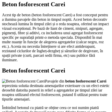
Beton fosforescent Carei
Acest tip de beton (beton fosforescent Carei) a fost conceput pentru
a ilumina pavajele din beton in timpul noptii. Acest beton decorativ
stochează lumina în timpul zilei și o reda noaptea, oferind un impact
vizual exceptional. Pe bază de liant de ciment, nisipuri, agregate,
pigmenți, fibre și aditivi, cu includerea unui agregat fosforescent
specific pe suprafață printr-o metoda speciala. Disponibil în mai
multe nuanțe în funcție de alegerea agregatelor (calcar negru, roz
etc.). Acesta nu necestia întreținere si are efect antiderapant,
rezistand ciclurilor de îngheț-dezgheț și sărurilor de degivrare, în
spații private (curti, parcari sedii firma, etc) sau publice fără
iluminare.
Beton fosforescent Carei
Pavajele din
beton fosforescent Carei
reprezinta solutia destinata amenajarilor exterioare cu un efect estetic
deosebit datorita punerii in relief a agregatelor pe timpul zilei iar
noaptea utilizand efectul fosforescent, putand fi utilizat pentru toate
tipurile amenajari.
Îmbinînd betonul cu piatră se obține ceea ce noi numim piatră