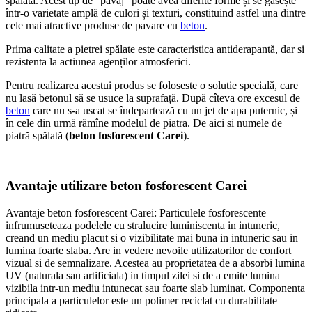
spălată. Acest tip de “pavaj” poate avea diferite forme și se gasește
într-o varietate amplă de culori și texturi, constituind astfel una dintre
cele mai atractive produse de pavare cu
beton
.
Prima calitate a pietrei spălate este caracteristica antiderapantă, dar si
rezistenta la actiunea agenților atmosferici.
Pentru realizarea acestui produs se foloseste o solutie specială, care
nu lasă betonul să se usuce la suprafață. După cîteva ore excesul de
beton
care nu s-a uscat se îndepartează cu un jet de apa puternic, și
în cele din urmă rămîne modelul de piatra. De aici si numele de
piatră spălată (
beton fosforescent Carei
).
Avantaje utilizare beton fosforescent Carei
Avantaje beton fosforescent Carei: Particulele fosforescente
infrumuseteaza podelele cu stralucire luminiscenta in intuneric,
creand un mediu placut si o vizibilitate mai buna in intuneric sau in
lumina foarte slaba. Are in vedere nevoile utilizatorilor de confort
vizual si de semnalizare. Acestea au proprietatea de a absorbi lumina
UV (naturala sau artificiala) in timpul zilei si de a emite lumina
vizibila intr-un mediu intunecat sau foarte slab luminat. Componenta
principala a particulelor este un polimer reciclat cu durabilitate