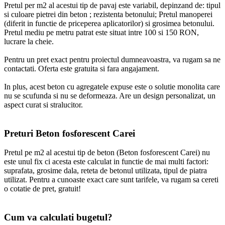
Pretul per m2 al acestui tip de pavaj este variabil, depinzand de: tipul
si culoare pietrei din beton ; rezistenta betonului; Pretul manoperei
(diferit in functie de priceperea aplicatorilor) si grosimea betonului.
Pretul mediu pe metru patrat este situat intre 100 si 150 RON,
lucrare la cheie.
Pentru un pret exact pentru proiectul dumneavoastra, va rugam sa ne
contactati. Oferta este gratuita si fara angajament.
In plus, acest beton cu agregatele expuse este o solutie monolita care
nu se scufunda si nu se deformeaza. Are un design personalizat, un
aspect curat si stralucitor.
Preturi Beton fosforescent Carei
Pretul pe m2 al acestui tip de beton (Beton fosforescent Carei) nu
este unul fix ci acesta este calculat in functie de mai multi factori:
suprafata, grosime dala, reteta de betonul utilizata, tipul de piatra
utilizat. Pentru a cunoaste exact care sunt tarifele, va rugam sa cereti
o cotatie de pret, gratuit!
Cum va calculati bugetul?