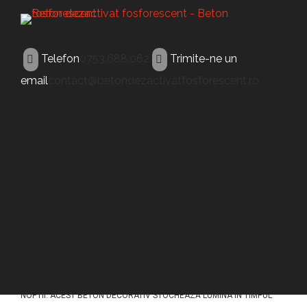
Telefon
0753.688.062
Trimite-ne un
email
contact@betondezactivatfosforescent.ro
BETON FOSFORESCENT
Beton fosforescent
Gherla
ACEST TIP DE BETON (BETON FOSFORESCENT GHERLA) A FOST
CONCEPUT PENTRU A ILUMINA PAVAJELE DIN BETON IN TIMPUL
NOPTII. ACEST BETON DECORATIV STOCHEAZĂ LUMINA ÎN TIMPUL