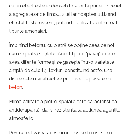
cu un efect estetic deosebit datorita punerii in relief
a agregatelor pe timpul zilei iar noaptea utilizand
efectul fosforescent, putand fi utilizat pentru toate
tipurile amenajari.
Îmbinînd betonul cu piatră se obține ceea ce noi
numim piatră spălată. Acest tip de “pavaj” poate
avea diferite forme și se gasește într-o varietate
amplă de culori și texturi, constituind astfel una
dintre cele mai atractive produse de pavare cu
beton
.
Prima calitate a pietrei spălate este caracteristica
antiderapantă, dar si rezistenta la actiunea agenților
atmosferici.
Pentru realizarea acestui produs se foloseste o