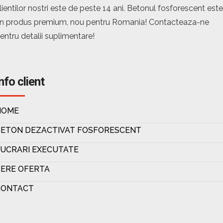
lientilor nostri este de peste 14 ani. Betonul fosforescent este
n produs premium, nou pentru Romania! Contacteaza-ne
entru detalii suplimentare!
nfo client
HOME
BETON DEZACTIVAT FOSFORESCENT
UCRARI EXECUTATE
ERE OFERTA
CONTACT