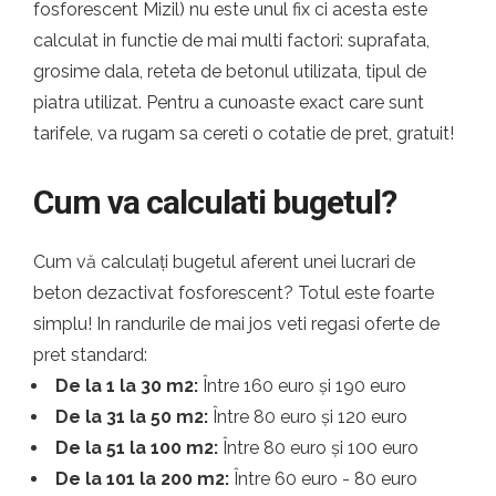
fosforescent Mizil) nu este unul fix ci acesta este
calculat in functie de mai multi factori: suprafata,
grosime dala, reteta de betonul utilizata, tipul de
piatra utilizat. Pentru a cunoaste exact care sunt
tarifele, va rugam sa cereti o cotatie de pret, gratuit!
Cum va calculati bugetul?
Cum vă calculați bugetul aferent unei lucrari de
beton dezactivat fosforescent? Totul este foarte
simplu! In randurile de mai jos veti regasi oferte de
pret standard:
De la 1 la 30 m2:
Între 160 euro și 190 euro
De la 31 la 50 m2:
Între 80 euro și 120 euro
De la 51 la 100 m2:
Între 80 euro și 100 euro
De la 101 la 200 m2:
Între 60 euro - 80 euro