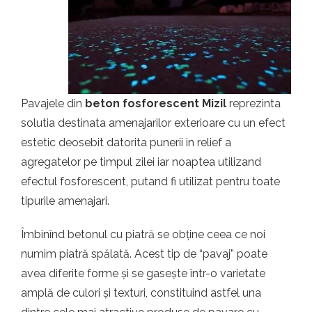
t.ro
Pavajele din
beton fosforescent Mizil
reprezinta
solutia destinata amenajarilor exterioare cu un efect
estetic deosebit datorita punerii in relief a
agregatelor pe timpul zilei iar noaptea utilizand
efectul fosforescent, putand fi utilizat pentru toate
tipurile amenajari.
Îmbinînd betonul cu piatră se obține ceea ce noi
numim piatră spălată. Acest tip de “pavaj” poate
avea diferite forme și se gasește într-o varietate
amplă de culori și texturi, constituind astfel una