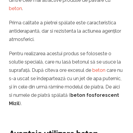
dintre cele mai atractive produse de pavare cu
beton
.
Prima calitate a pietrei spălate este caracteristica
antiderapantă, dar si rezistenta la actiunea agenților
atmosferici.
Pentru realizarea acestui produs se foloseste o
solutie specială, care nu lasă betonul să se usuce la
suprafață. După cîteva ore excesul de
beton
care nu
s-a uscat se îndepartează cu un jet de apa puternic,
și în cele din urmă rămîne modelul de piatra. De aici
si numele de piatră spălată (
beton fosforescent
Mizil
).