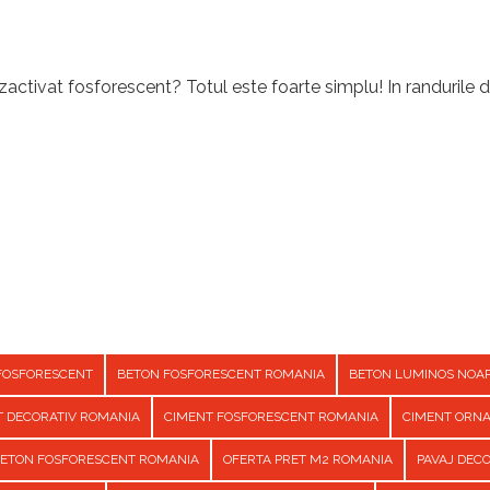
activat fosforescent? Totul este foarte simplu! In randurile d
FOSFORESCENT
BETON FOSFORESCENT ROMANIA
BETON LUMINOS NOA
T DECORATIV ROMANIA
CIMENT FOSFORESCENT ROMANIA
CIMENT ORN
BETON FOSFORESCENT ROMANIA
OFERTA PRET M2 ROMANIA
PAVAJ DEC