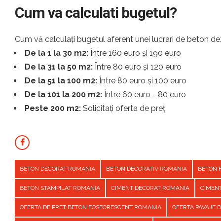
Cum va calculati bugetul?
Cum vă calculați bugetul aferent unei lucrari de beton dez
De la 1 la 30 m2:
Între 160 euro și 190 euro
De la 31 la 50 m2:
Între 80 euro și 120 euro
De la 51 la 100 m2:
Între 80 euro și 100 euro
De la 101 la 200 m2:
Între 60 euro - 80 euro
Peste 200 m2:
Solicitați oferta de preț
BETON DECORAT ROMANIA
BETON DECORATIV ROMANIA
BETON 
BETON STAMPILAT ROMANIA
CIMENT DECORAT ROMANIA
CIMEN
OFERTA DE PRET BETON FOSFORESCENT ROMANIA
OFERTA PAVAJE 