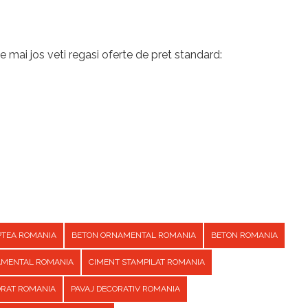
e mai jos veti regasi oferte de pret standard:
PTEA ROMANIA
BETON ORNAMENTAL ROMANIA
BETON ROMANIA
AMENTAL ROMANIA
CIMENT STAMPILAT ROMANIA
ORAT ROMANIA
PAVAJ DECORATIV ROMANIA