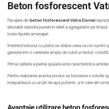
Beton fosforescent Vat
Pavajele din
beton fosforescent Vatra Dornei
reprezi
deosebit datorita punerii in relief a agregatelor pe timpul 
toate tipurile amenajari.
Îmbinînd betonul cu piatră se obține ceea ce noi numim pi
gasește într-o varietate amplă de culori și texturi, const
Prima calitate a pietrei spălate este caracteristica antider
Pentru realizarea acestui produs se foloseste o solutie s
îndepartează cu un jet de apa puternic, și în cele din urm
Avantaje utilizare beton fosfore