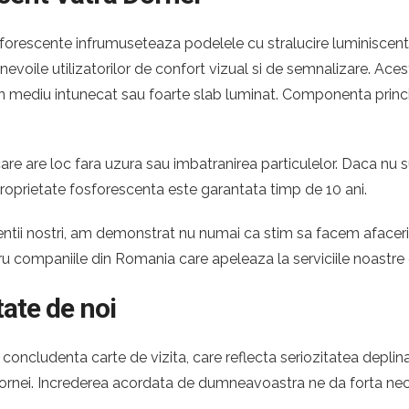
forescente infrumuseteaza podelele cu stralucire luminiscenta i
e nevoile utilizatorilor de confort vizual si de semnalizare. A
ntr-un mediu intunecat sau foarte slab luminat. Componenta princ
re are loc fara uzura sau imbatranirea particulelor. Daca nu s
roprietate fosforescenta este garantata timp de 10 ani.
 clientii nostri, am demonstrat nu numai ca stim sa facem afac
tru companiile din Romania care apeleaza la serviciile noastr
tate de noi
oncludenta carte de vizita, care reflecta seriozitatea deplina
 Dornei. Increderea acordata de dumneavoastra ne da forta nec