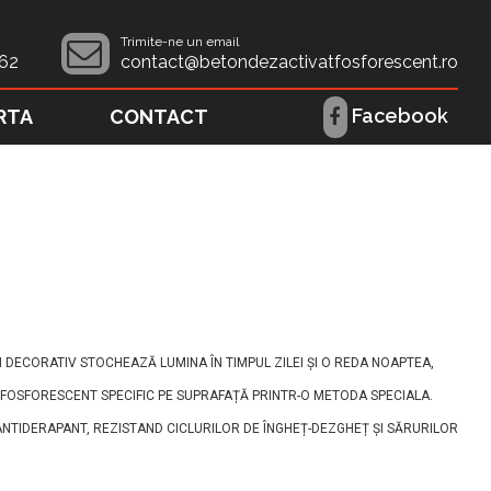
Trimite-ne un email
62
contact@betondezactivatfosforescent.ro
Facebook
RTA
CONTACT
 DECORATIV STOCHEAZĂ LUMINA ÎN TIMPUL ZILEI ȘI O REDA NOAPTEA,
AT FOSFORESCENT SPECIFIC PE SUPRAFAȚĂ PRINTR-O METODA SPECIALA.
 ANTIDERAPANT, REZISTAND CICLURILOR DE ÎNGHEȚ-DEZGHEȚ ȘI SĂRURILOR