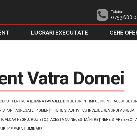
Telefon
0753.688.0
ENT
LUCRARI EXECUTATE
CERE OFE
ent Vatra Dornei
EPUT PENTRU A ILUMINA PAVAJELE DIN BETON IN TIMPUL NOPTII. ACEST BETON
NISIPURI, AGREGATE, PIGMENȚI, FIBRE ȘI ADITIVI, CU INCLUDEREA UNUI AGREG
 (CALCAR NEGRU, ROZ ETC.). ACESTA NU NECESTIA ÎNTREȚINERE SI ARE EFECT
 PUBLICE FĂRĂ ILUMINARE.