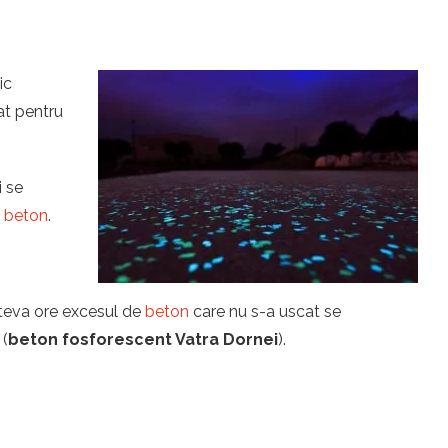
ic
zat pentru
i se
u
beton
.
îteva ore excesul de
beton
care nu s-a uscat se
 (
beton fosforescent Vatra Dornei
).