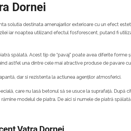
ra Dornei
nta solutia destinata amenajarilor exterioare cu un efect estet
zilei iar noaptea utilizand efectul fosforescent, putand fi utili
atră spălată. Acest tip de “pavaj” poate avea diferite forme ș
ituind astfel una dintre cele mai atractive produse de pavare c
apantă, dar si rezistenta la actiunea agenților atmosferici.
pecială, care nu lasă betonul să se usuce la suprafață. După c
ă rămîne modelul de piatra. De aici si numele de piatră spălată
scent Vatra Dornei