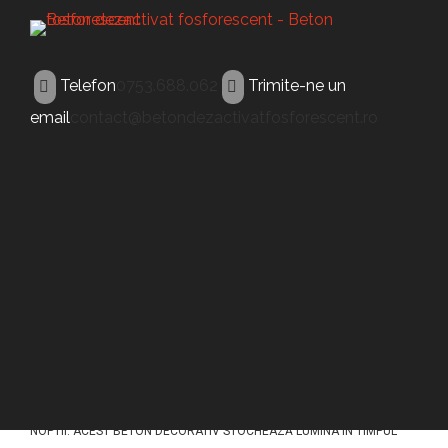
Telefon
0753.688.062
Trimite-ne un
email
contact@betondezactivatfosforescent.ro
BETON FOSFORESCENT
Beton fosforescent
Oradea
ACEST TIP DE BETON (BETON FOSFORESCENT ORADEA) A FOST
CONCEPUT PENTRU A ILUMINA PAVAJELE DIN BETON IN TIMPUL
NOPTII. ACEST BETON DECORATIV STOCHEAZĂ LUMINA ÎN TIMPUL