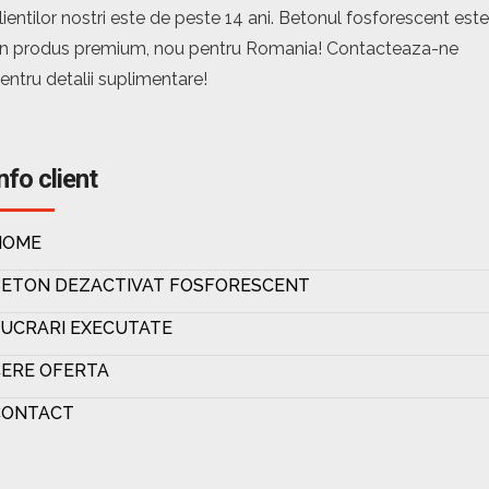
lientilor nostri este de peste 14 ani. Betonul fosforescent este
n produs premium, nou pentru Romania! Contacteaza-ne
entru detalii suplimentare!
nfo client
HOME
BETON DEZACTIVAT FOSFORESCENT
UCRARI EXECUTATE
ERE OFERTA
CONTACT