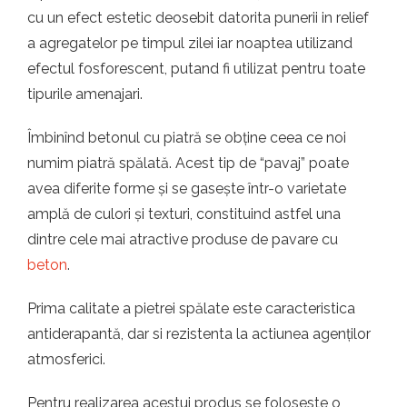
cu un efect estetic deosebit datorita punerii in relief
a agregatelor pe timpul zilei iar noaptea utilizand
efectul fosforescent, putand fi utilizat pentru toate
tipurile amenajari.
Îmbinînd betonul cu piatră se obține ceea ce noi
numim piatră spălată. Acest tip de “pavaj” poate
avea diferite forme și se gasește într-o varietate
amplă de culori și texturi, constituind astfel una
dintre cele mai atractive produse de pavare cu
beton
.
Prima calitate a pietrei spălate este caracteristica
antiderapantă, dar si rezistenta la actiunea agenților
atmosferici.
Pentru realizarea acestui produs se foloseste o