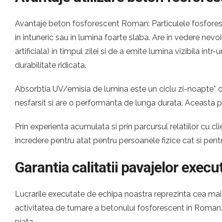
Avantaje beton fosforescent Roman: Particulele fosforesce
in intuneric sau in lumina foarte slaba. Are in vedere nevo
artificiala) in timpul zilei si de a emite lumina vizibila i
durabilitate ridicata.
Absorbtia UV/emisia de lumina este un ciclu zi-noapte* ca
nesfarsit si are o performanta de lunga durata. Aceasta p
Prin experienta acumulata si prin parcursul relatiilor cu
incredere pentru atat pentru persoanele fizice cat si pe
Garantia calitatii pavajelor execu
Lucrarile executate de echipa noastra reprezinta cea mai c
activitatea de turnare a betonului fosforescent in Roma
piata.