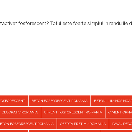
activat fosforescent? Totul este foarte simplu! In randurile d
FOSFORESCENT
BETON FOSFORESCENT ROMANIA
BETON LUMINOS NOA
T DECORATIV ROMANIA
CIMENT FOSFORESCENT ROMANIA
CIMENT ORN
BETON FOSFORESCENT ROMANIA
OFERTA PRET M2 ROMANIA
PAVAJ DEC