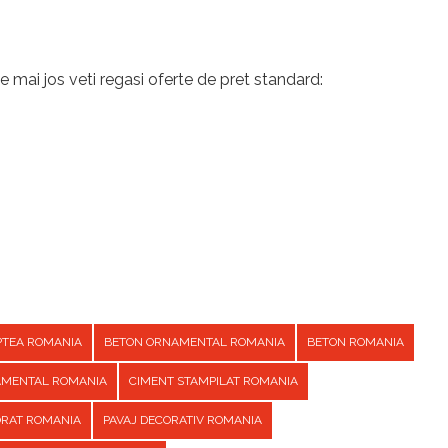
e mai jos veti regasi oferte de pret standard:
PTEA ROMANIA
BETON ORNAMENTAL ROMANIA
BETON ROMANIA
AMENTAL ROMANIA
CIMENT STAMPILAT ROMANIA
ORAT ROMANIA
PAVAJ DECORATIV ROMANIA