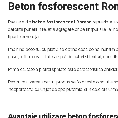
Beton fosforescent R
Pavajele din
beton fosforescent Roman
reprezinta so
datorita punerii in relief a agregatelor pe timpul zilei iar 
tipurile amenajari.
Îmbinînd betonul cu piatră se obține ceea ce noi numim pi
gasește într-o varietate amplă de culori și texturi, const
Prima calitate a pietrei spălate este caracteristica antider
Pentru realizarea acestui produs se foloseste o solutie s
îndepartează cu un jet de apa puternic, și în cele din urm
Avantaje utilizare beton fosfor