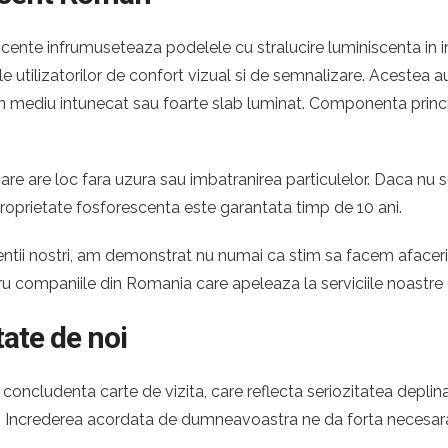
nte infrumuseteaza podelele cu stralucire luminiscenta in int
ile utilizatorilor de confort vizual si de semnalizare. Acestea
ntr-un mediu intunecat sau foarte slab luminat. Componenta princ
re are loc fara uzura sau imbatranirea particulelor. Daca nu s
roprietate fosforescenta este garantata timp de 10 ani.
 clientii nostri, am demonstrat nu numai ca stim sa facem afac
ntru companiile din Romania care apeleaza la serviciile noast
tate de noi
oncludenta carte de vizita, care reflecta seriozitatea deplina
n. Increderea acordata de dumneavoastra ne da forta necesara