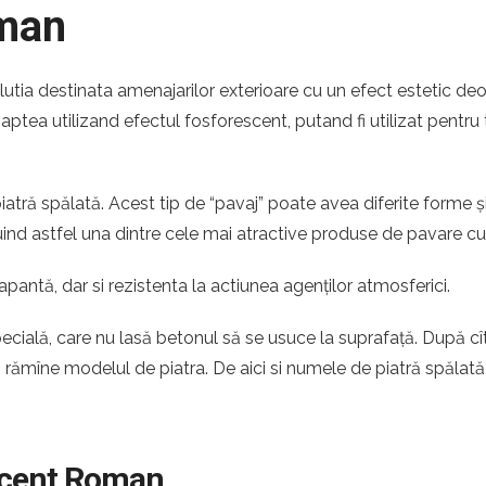
oman
lutia destinata amenajarilor exterioare cu un efect estetic de
noaptea utilizand efectul fosforescent, putand fi utilizat pentru
atră spălată. Acest tip de “pavaj” poate avea diferite forme ș
ituind astfel una dintre cele mai atractive produse de pavare c
apantă, dar si rezistenta la actiunea agenților atmosferici.
pecială, care nu lasă betonul să se usuce la suprafață. După c
ă rămîne modelul de piatra. De aici si numele de piatră spălată
escent Roman