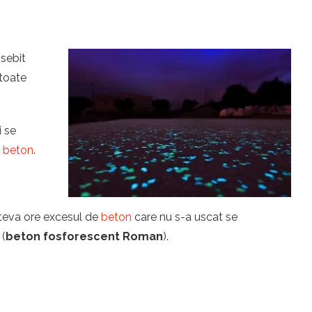
osebit
 toate
i se
u
beton
.
îteva ore excesul de
beton
care nu s-a uscat se
 (
beton fosforescent Roman
).