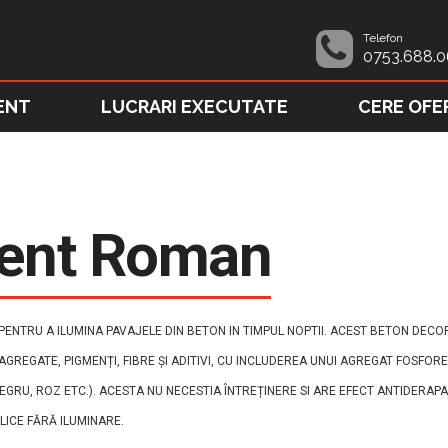
Telefon
0753.688.0
ENT
LUCRARI EXECUTATE
CERE OFE
cent Roman
NTRU A ILUMINA PAVAJELE DIN BETON IN TIMPUL NOPTII. ACEST BETON DECORA
, AGREGATE, PIGMENȚI, FIBRE ȘI ADITIVI, CU INCLUDEREA UNUI AGREGAT FOSFO
GRU, ROZ ETC.). ACESTA NU NECESTIA ÎNTREȚINERE SI ARE EFECT ANTIDERAPA
BLICE FĂRĂ ILUMINARE.