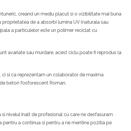
uneric, creand un mediu placut si o vizibilitate mai buna
 au proprietatea de a absorbi lumina UV (naturala sau
ipala a particulelor este un polimer reciclat cu
unt avariate sau murdare, acest ciclu poate fi reprodus la
eri, ci si ca reprezentam un colaborator de maxima
re de beton fosforescent Roman.
 si nivelul inalt de profesional cu care ne desfasuram
 pentru a continua si pentru a ne mentine pozitia pe