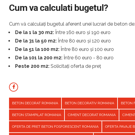
Cum va calculati bugetul?
Cum vă calculați bugetul aferent unei lucrari de beton dez
De la 1 la 30 m2:
Între 160 euro și 190 euro
De la 31 la 50 m2:
Între 80 euro și 120 euro
De la 51 la 100 m2:
Între 80 euro și 100 euro
De la 101 la 200 m2:
Între 60 euro - 80 euro
Peste 200 m2:
Solicitați oferta de preț
BETON DECORAT ROMANIA
BETON DECORATIV ROMANIA
BETON 
BETON STAMPILAT ROMANIA
CIMENT DECORAT ROMANIA
CIMEN
OFERTA DE PRET BETON FOSFORESCENT ROMANIA
OFERTA PAVAJE 