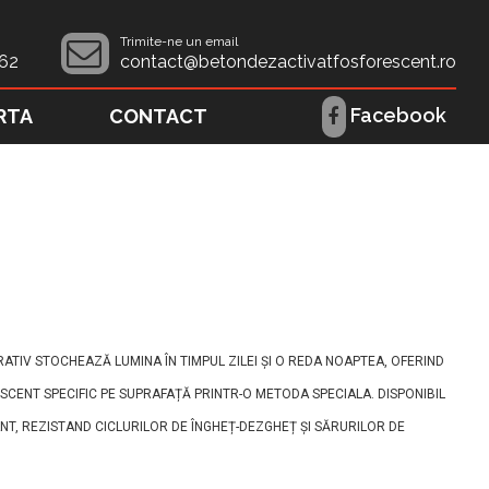
Trimite-ne un email
62
contact@betondezactivatfosforescent.ro
Facebook
RTA
CONTACT
TIV STOCHEAZĂ LUMINA ÎN TIMPUL ZILEI ȘI O REDA NOAPTEA, OFERIND
RESCENT SPECIFIC PE SUPRAFAȚĂ PRINTR-O METODA SPECIALA. DISPONIBIL
NT, REZISTAND CICLURILOR DE ÎNGHEȚ-DEZGHEȚ ȘI SĂRURILOR DE