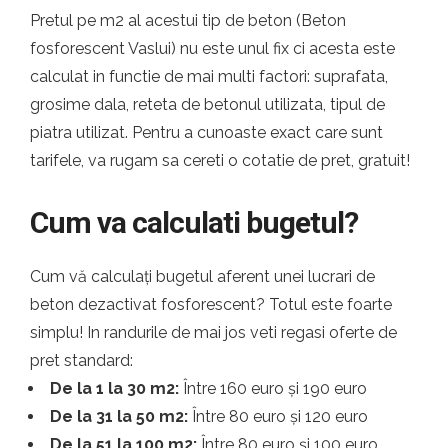
Pretul pe m2 al acestui tip de beton (Beton
fosforescent Vaslui) nu este unul fix ci acesta este
calculat in functie de mai multi factori: suprafata,
grosime dala, reteta de betonul utilizata, tipul de
piatra utilizat. Pentru a cunoaste exact care sunt
tarifele, va rugam sa cereti o cotatie de pret, gratuit!
Cum va calculati bugetul?
Cum vă calculați bugetul aferent unei lucrari de
beton dezactivat fosforescent? Totul este foarte
simplu! In randurile de mai jos veti regasi oferte de
pret standard:
De la 1 la 30 m2:
Între 160 euro și 190 euro
De la 31 la 50 m2:
Între 80 euro și 120 euro
De la 51 la 100 m2:
Între 80 euro și 100 euro