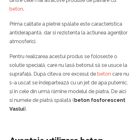
dintre cele mai atractive produse de pavare cu
beton
.
Prima calitate a pietrei spălate este caracteristica
antiderapantă, dar si rezistenta la actiunea agenților
atmosferici.
Pentru realizarea acestui produs se foloseste o
solutie specială, care nu lasă betonul să se usuce la
suprafață. După cîteva ore excesul de
beton
care nu
s-a uscat se îndepartează cu un jet de apa puternic,
și în cele din urmă rămîne modelul de piatra. De aici
si numele de piatră spălată (
beton fosforescent
Vaslui
).