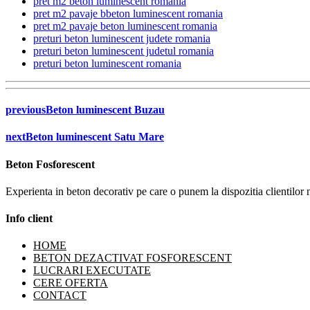
pret m2 beton luminescent romania
pret m2 pavaje bbeton luminescent romania
pret m2 pavaje beton luminescent romania
preturi beton luminescent judete romania
preturi beton luminescent judetul romania
preturi beton luminescent romania
previous
Beton luminescent Buzau
next
Beton luminescent Satu Mare
Beton Fosforescent
Experienta in beton decorativ pe care o punem la dispozitia clientilor
Info client
HOME
BETON DEZACTIVAT FOSFORESCENT
LUCRARI EXECUTATE
CERE OFERTA
CONTACT