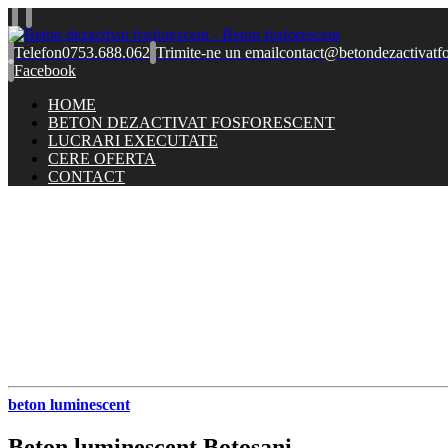
Telefon
0753.688.062
Trimite-ne un email
contact@betondezactivatfo
Facebook
HOME
BETON DEZACTIVAT FOSFORESCENT
LUCRARI EXECUTATE
CERE OFERTA
CONTACT
beton luminescent
Beton luminescent Botosani