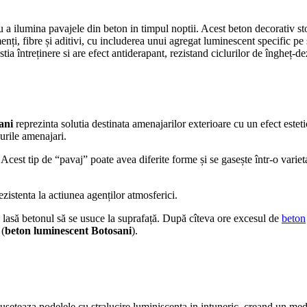
 a ilumina pavajele din beton in timpul noptii. Acest beton decorativ st
enți, fibre și aditivi, cu includerea unui agregat luminescent specific p
ia întreținere si are efect antiderapant, rezistand ciclurilor de îngheț-dezg
sani
reprezinta solutia destinata amenajarilor exterioare cu un efect estetic
purile amenajari.
cest tip de “pavaj” poate avea diferite forme și se gasește într-o varieta
rezistenta la actiunea agenților atmosferici.
nu lasă betonul să se usuce la suprafață. După cîteva ore excesul de
beton
 (
beton luminescent Botosani
).
eteaza podelele cu stralucire luminiscenta in intuneric, creand un mediu 