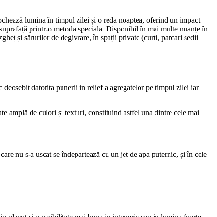
ochează lumina în timpul zilei și o reda noaptea, oferind un impact
e suprafață printr-o metoda speciala. Disponibil în mai multe nuanțe în
heț și sărurilor de degivrare, în spații private (curti, parcari sedii
 deosebit datorita punerii in relief a agregatelor pe timpul zilei iar
te amplă de culori și texturi, constituind astfel una dintre cele mai
care nu s-a uscat se îndepartează cu un jet de apa puternic, și în cele
placut si o vizibilitate mai buna in intuneric sau in lumina foarte