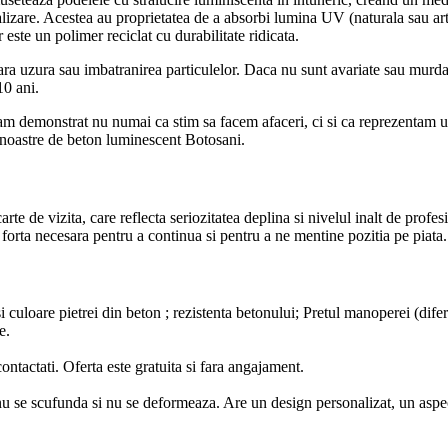
alizare. Acestea au proprietatea de a absorbi lumina UV (naturala sau arti
este un polimer reciclat cu durabilitate ridicata.
a uzura sau imbatranirea particulelor. Daca nu sunt avariate sau murdare
10 ani.
ri, am demonstrat nu numai ca stim sa facem afaceri, ci si ca reprezenta
e noastre de beton luminescent Botosani.
te de vizita, care reflecta seriozitatea deplina si nivelul inalt de profe
orta necesara pentru a continua si pentru a ne mentine pozitia pe piata.
i culoare pietrei din beton ; rezistenta betonului; Pretul manoperei (difer
e.
ntactati. Oferta este gratuita si fara angajament.
nu se scufunda si nu se deformeaza. Are un design personalizat, un aspect 