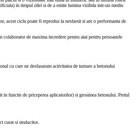
ficiala) in timpul zilei si de a emite lumina vizibila intr-un mediu
, acest ciclu poate fi reprodus la nesfarsit si are o performanta de
m un colaborator de maxima incredere pentru atat pentru persoanele
sional cu care ne desfasuram activitatea de turnare a betonului
it in functie de priceperea aplicatorilor) si grosimea betonului. Pretul
curat si stralucitor.