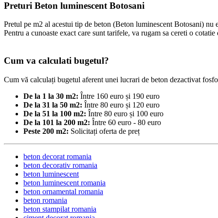
Preturi Beton luminescent Botosani
Pretul pe m2 al acestui tip de beton (Beton luminescent Botosani) nu este 
Pentru a cunoaste exact care sunt tarifele, va rugam sa cereti o cotatie d
Cum va calculati bugetul?
Cum vă calculați bugetul aferent unei lucrari de beton dezactivat fosfor
De la 1 la 30 m2:
Între 160 euro și 190 euro
De la 31 la 50 m2:
Între 80 euro și 120 euro
De la 51 la 100 m2:
Între 80 euro și 100 euro
De la 101 la 200 m2:
Între 60 euro - 80 euro
Peste 200 m2:
Solicitați oferta de preț
beton decorat romania
beton decorativ romania
beton luminescent
beton luminescent romania
beton ornamental romania
beton romania
beton stampilat romania
ciment decorat romania