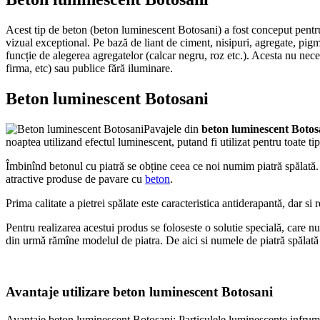
Acest tip de beton (beton luminescent Botosani) a fost conceput pentru
vizual exceptional. Pe bază de liant de ciment, nisipuri, agregate, pigm
funcție de alegerea agregatelor (calcar negru, roz etc.). Acesta nu necest
firma, etc) sau publice fără iluminare.
Beton luminescent Botosani
Pavajele din
beton luminescent Boto
noaptea utilizand efectul luminescent, putand fi utilizat pentru toate ti
Îmbinînd betonul cu piatră se obține ceea ce noi numim piatră spălată. A
atractive produse de pavare cu
beton
.
Prima calitate a pietrei spălate este caracteristica antiderapantă, dar si 
Pentru realizarea acestui produs se foloseste o solutie specială, care 
din urmă rămîne modelul de piatra. De aici si numele de piatră spălată
Avantaje utilizare beton luminescent Botosani
Avantaje beton luminescent Botosani: Particulele luminescente infrumus