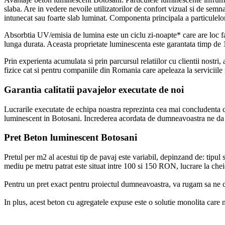
slaba. Are in vedere nevoile utilizatorilor de confort vizual si de semn
intunecat sau foarte slab luminat. Componenta principala a particulelor 
Absorbtia UV/emisia de lumina este un ciclu zi-noapte* care are loc far
lunga durata. Aceasta proprietate luminescenta este garantata timp de 
Prin experienta acumulata si prin parcursul relatiilor cu clientii nost
fizice cat si pentru companiile din Romania care apeleaza la serviciil
Garantia calitatii pavajelor executate de noi
Lucrarile executate de echipa noastra reprezinta cea mai concludenta car
luminescent in Botosani. Increderea acordata de dumneavoastra ne da f
Pret Beton luminescent Botosani
Pretul per m2 al acestui tip de pavaj este variabil, depinzand de: tipul s
mediu pe metru patrat este situat intre 100 si 150 RON, lucrare la chei
Pentru un pret exact pentru proiectul dumneavoastra, va rugam sa ne co
In plus, acest beton cu agregatele expuse este o solutie monolita care 