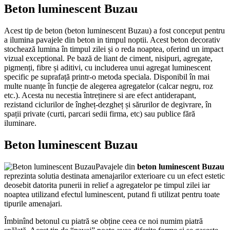
Beton luminescent Buzau
Acest tip de beton (beton luminescent Buzau) a fost conceput pentru
a ilumina pavajele din beton in timpul noptii. Acest beton decorativ
stochează lumina în timpul zilei și o reda noaptea, oferind un impact
vizual exceptional. Pe bază de liant de ciment, nisipuri, agregate,
pigmenți, fibre și aditivi, cu includerea unui agregat luminescent
specific pe suprafață printr-o metoda speciala. Disponibil în mai
multe nuanțe în funcție de alegerea agregatelor (calcar negru, roz
etc.). Acesta nu necestia întreținere si are efect antiderapant,
rezistand ciclurilor de îngheț-dezgheț și sărurilor de degivrare, în
spații private (curti, parcari sedii firma, etc) sau publice fără
iluminare.
Beton luminescent Buzau
Pavajele din
beton luminescent Buzau
reprezinta solutia destinata amenajarilor exterioare cu un efect estetic
deosebit datorita punerii in relief a agregatelor pe timpul zilei iar
noaptea utilizand efectul luminescent, putand fi utilizat pentru toate
tipurile amenajari.
Îmbinînd betonul cu piatră se obține ceea ce noi numim piatră