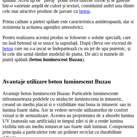
spălată. Acest tip de “pavaj” poate avea diferite forme și se gasește
într-o varietate amplă de culori și texturi, constituind astfel una dintre
cele mai atractive produse de pavare cu
beton
.
Prima calitate a pietrei spălate este caracteristica antiderapantă, dar si
rezistenta la actiunea agenților atmosferici.
Pentru realizarea acestui produs se foloseste o solutie specială, care
nu lasă betonul să se usuce la suprafață. După cîteva ore excesul de
beton
care nu s-a uscat se îndepartează cu un jet de apa puternic, și
în cele din urmă rămîne modelul de piatra. De aici si numele de
piatră spălată (
beton luminescent Buzau
).
Avantaje utilizare beton luminescent Buzau
Avantaje beton luminescent Buzau: Particulele luminescente
infrumuseteaza podelele cu stralucire luminiscenta in intuneric,
creand un mediu placut si o vizibilitate mai buna in intuneric sau in
lumina foarte slaba. Are in vedere nevoile utilizatorilor de confort
vizual si de semnalizare. Acestea au proprietatea de a absorbi lumina
UV (naturala sau artificiala) in timpul zilei si de a emite lumina
vizibila intr-un mediu intunecat sau foarte slab luminat. Componenta
principala a particulelor este un polimer reciclat cu durabilitate