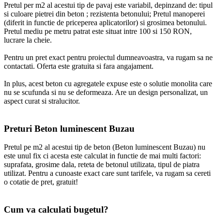
Pretul per m2 al acestui tip de pavaj este variabil, depinzand de: tipul
si culoare pietrei din beton ; rezistenta betonului; Pretul manoperei
(diferit in functie de priceperea aplicatorilor) si grosimea betonului.
Pretul mediu pe metru patrat este situat intre 100 si 150 RON,
lucrare la cheie.
Pentru un pret exact pentru proiectul dumneavoastra, va rugam sa ne
contactati. Oferta este gratuita si fara angajament.
In plus, acest beton cu agregatele expuse este o solutie monolita care
nu se scufunda si nu se deformeaza. Are un design personalizat, un
aspect curat si stralucitor.
Preturi Beton luminescent Buzau
Pretul pe m2 al acestui tip de beton (Beton luminescent Buzau) nu
este unul fix ci acesta este calculat in functie de mai multi factori:
suprafata, grosime dala, reteta de betonul utilizata, tipul de piatra
utilizat. Pentru a cunoaste exact care sunt tarifele, va rugam sa cereti
o cotatie de pret, gratuit!
Cum va calculati bugetul?