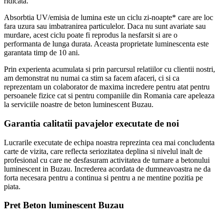
ridicata.
Absorbtia UV/emisia de lumina este un ciclu zi-noapte* care are loc
fara uzura sau imbatranirea particulelor. Daca nu sunt avariate sau
murdare, acest ciclu poate fi reprodus la nesfarsit si are o
performanta de lunga durata. Aceasta proprietate luminescenta este
garantata timp de 10 ani.
Prin experienta acumulata si prin parcursul relatiilor cu clientii nostri,
am demonstrat nu numai ca stim sa facem afaceri, ci si ca
reprezentam un colaborator de maxima incredere pentru atat pentru
persoanele fizice cat si pentru companiile din Romania care apeleaza
la serviciile noastre de beton luminescent Buzau.
Garantia calitatii pavajelor executate de noi
Lucrarile executate de echipa noastra reprezinta cea mai concludenta
carte de vizita, care reflecta seriozitatea deplina si nivelul inalt de
profesional cu care ne desfasuram activitatea de turnare a betonului
luminescent in Buzau. Increderea acordata de dumneavoastra ne da
forta necesara pentru a continua si pentru a ne mentine pozitia pe
piata.
Pret Beton luminescent Buzau