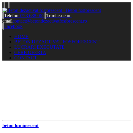
Telefon
0753.688.062
Trimite-ne un
email
contact@betondezactivatfosforescent.ro
Facebook
HOME
BETON DEZACTIVAT FOSFORESCENT
LUCRARI EXECUTATE
CERE OFERTA
CONTACT
beton luminescent