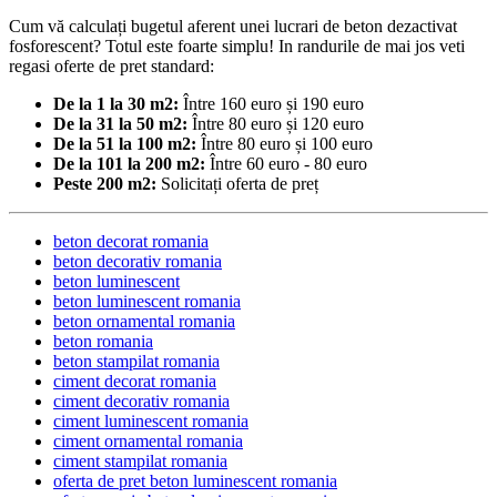
Cum vă calculați bugetul aferent unei lucrari de beton dezactivat
fosforescent? Totul este foarte simplu! In randurile de mai jos veti
regasi oferte de pret standard:
De la 1 la 30 m2:
Între 160 euro și 190 euro
De la 31 la 50 m2:
Între 80 euro și 120 euro
De la 51 la 100 m2:
Între 80 euro și 100 euro
De la 101 la 200 m2:
Între 60 euro - 80 euro
Peste 200 m2:
Solicitați oferta de preț
beton decorat romania
beton decorativ romania
beton luminescent
beton luminescent romania
beton ornamental romania
beton romania
beton stampilat romania
ciment decorat romania
ciment decorativ romania
ciment luminescent romania
ciment ornamental romania
ciment stampilat romania
oferta de pret beton luminescent romania