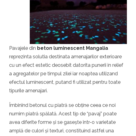
t.ro
Pavajele din
beton luminescent Mangalia
reprezinta solutia destinata amenajarilor exterioare
cu un efect estetic deosebit datorita punerii in relief
a agregatelor pe timpul zilei iar noaptea utilizand
efectul luminescent, putand fi utilizat pentru toate
tipurile amenajari.
Îmbinînd betonul cu piatră se obține ceea ce noi
numim piatră spălată. Acest tip de “pavaj” poate
avea diferite forme și se gasește într-o varietate
amplă de culori și texturi, constituind astfel una