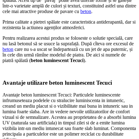
spălată. Acest tip de “pavaj” poate avea diferite forme și se gasește
într-o varietate amplă de culori și texturi, constituind astfel una dintre
cele mai atractive produse de pavare cu
beton
.
Prima calitate a pietrei spălate este caracteristica antiderapantă, dar si
rezistenta la actiunea agenților atmosferici.
Pentru realizarea acestui produs se foloseste o solutie specială, care
nu lasă betonul să se usuce la suprafață. După cîteva ore excesul de
beton
care nu s-a uscat se îndepartează cu un jet de apa puternic, și
în cele din urmă rămîne modelul de piatra. De aici si numele de
piatră spălată (
beton luminescent Tecuci
).
Avantaje utilizare beton luminescent Tecuci
Avantaje beton luminescent Tecuci: Particulele luminescente
infrumuseteaza podelele cu stralucire luminiscenta in intuneric,
creand un mediu placut si o vizibilitate mai buna in intuneric sau in
lumina foarte slaba. Are in vedere nevoile utilizatorilor de confort
vizual si de semnalizare. Acestea au proprietatea de a absorbi lumina
UV (naturala sau artificiala) in timpul zilei si de a emite lumina
vizibila intr-un mediu intunecat sau foarte slab luminat. Componenta
principala a particulelor este un polimer reciclat cu durabilitate