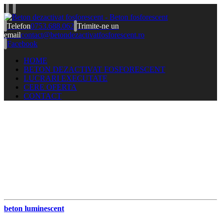
Telefon
0753.688.062
Trimite-ne un
email
contact@betondezactivatfosforescent.ro
Facebook
HOME
BETON DEZACTIVAT FOSFORESCENT
LUCRARI EXECUTATE
CERE OFERTA
CONTACT
beton luminescent