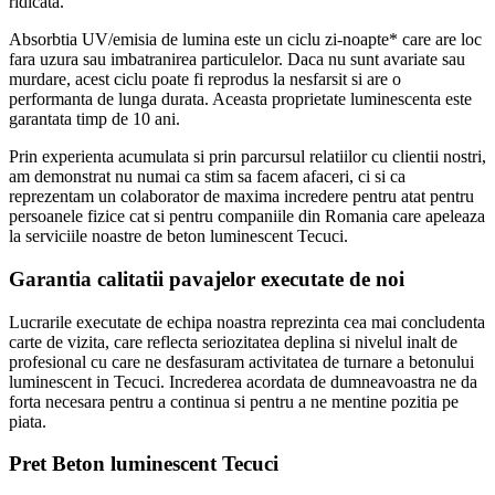
ridicata.
Absorbtia UV/emisia de lumina este un ciclu zi-noapte* care are loc
fara uzura sau imbatranirea particulelor. Daca nu sunt avariate sau
murdare, acest ciclu poate fi reprodus la nesfarsit si are o
performanta de lunga durata. Aceasta proprietate luminescenta este
garantata timp de 10 ani.
Prin experienta acumulata si prin parcursul relatiilor cu clientii nostri,
am demonstrat nu numai ca stim sa facem afaceri, ci si ca
reprezentam un colaborator de maxima incredere pentru atat pentru
persoanele fizice cat si pentru companiile din Romania care apeleaza
la serviciile noastre de beton luminescent Tecuci.
Garantia calitatii pavajelor executate de noi
Lucrarile executate de echipa noastra reprezinta cea mai concludenta
carte de vizita, care reflecta seriozitatea deplina si nivelul inalt de
profesional cu care ne desfasuram activitatea de turnare a betonului
luminescent in Tecuci. Increderea acordata de dumneavoastra ne da
forta necesara pentru a continua si pentru a ne mentine pozitia pe
piata.
Pret Beton luminescent Tecuci