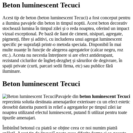
Beton luminescent Tecuci
Acest tip de beton (beton luminescent Tecuci) a fost conceput pentru
a ilumina pavajele din beton in timpul noptii. Acest beton decorativ
stochează lumina în timpul zilei și o reda noaptea, oferind un impact
vizual exceptional. Pe bază de liant de ciment, nisipuri, agregate,
pigmenți, fibre și aditivi, cu includerea unui agregat luminescent
specific pe suprafață printr-o metoda speciala. Disponibil în mai
multe nuanțe în funcție de alegerea agregatelor (calcar negru, roz
etc.). Acesta nu necestia întreținere si are efect antiderapant,
rezistand ciclurilor de îngheț-dezgheț și sărurilor de degivrare, în
spații private (curti, parcari sedii firma, etc) sau publice fără
iluminare.
Beton luminescent Tecuci
Pavajele din
beton luminescent Tecuci
reprezinta solutia destinata amenajarilor exterioare cu un efect estetic
deosebit datorita punerii in relief a agregatelor pe timpul zilei iar
noaptea utilizand efectul luminescent, putand fi utilizat pentru toate
tipurile amenajari.
Îmbinînd betonul cu piatră se obține ceea ce noi numim piatră