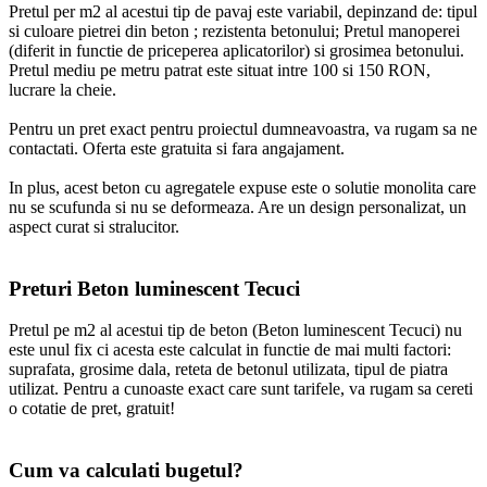
Pretul per m2 al acestui tip de pavaj este variabil, depinzand de: tipul
si culoare pietrei din beton ; rezistenta betonului; Pretul manoperei
(diferit in functie de priceperea aplicatorilor) si grosimea betonului.
Pretul mediu pe metru patrat este situat intre 100 si 150 RON,
lucrare la cheie.
Pentru un pret exact pentru proiectul dumneavoastra, va rugam sa ne
contactati. Oferta este gratuita si fara angajament.
In plus, acest beton cu agregatele expuse este o solutie monolita care
nu se scufunda si nu se deformeaza. Are un design personalizat, un
aspect curat si stralucitor.
Preturi Beton luminescent Tecuci
Pretul pe m2 al acestui tip de beton (Beton luminescent Tecuci) nu
este unul fix ci acesta este calculat in functie de mai multi factori:
suprafata, grosime dala, reteta de betonul utilizata, tipul de piatra
utilizat. Pentru a cunoaste exact care sunt tarifele, va rugam sa cereti
o cotatie de pret, gratuit!
Cum va calculati bugetul?