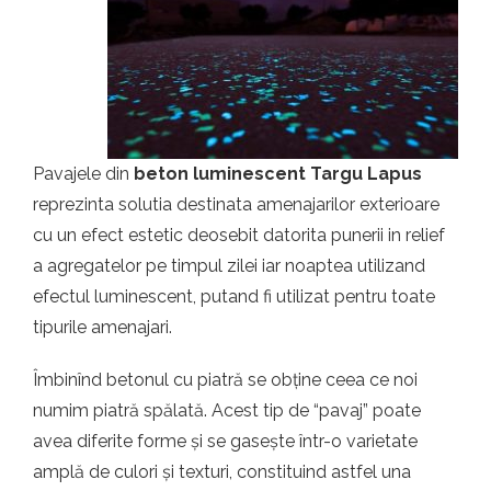
t.ro
Pavajele din
beton luminescent Targu Lapus
reprezinta solutia destinata amenajarilor exterioare
cu un efect estetic deosebit datorita punerii in relief
a agregatelor pe timpul zilei iar noaptea utilizand
efectul luminescent, putand fi utilizat pentru toate
tipurile amenajari.
Îmbinînd betonul cu piatră se obține ceea ce noi
numim piatră spălată. Acest tip de “pavaj” poate
avea diferite forme și se gasește într-o varietate
amplă de culori și texturi, constituind astfel una