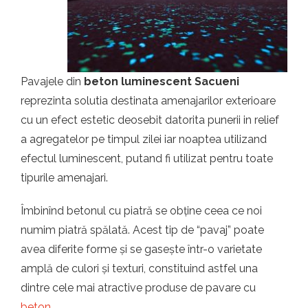
t.ro
Pavajele din
beton luminescent Sacueni
reprezinta solutia destinata amenajarilor exterioare
cu un efect estetic deosebit datorita punerii in relief
a agregatelor pe timpul zilei iar noaptea utilizand
efectul luminescent, putand fi utilizat pentru toate
tipurile amenajari.
Îmbinînd betonul cu piatră se obține ceea ce noi
numim piatră spălată. Acest tip de “pavaj” poate
avea diferite forme și se gasește într-o varietate
amplă de culori și texturi, constituind astfel una
dintre cele mai atractive produse de pavare cu
beton
.