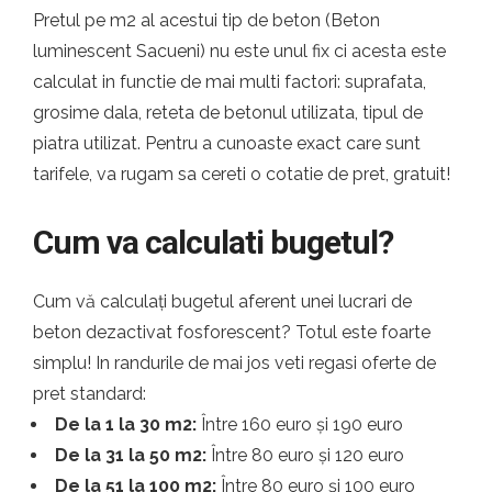
Pretul pe m2 al acestui tip de beton (Beton
luminescent Sacueni) nu este unul fix ci acesta este
calculat in functie de mai multi factori: suprafata,
grosime dala, reteta de betonul utilizata, tipul de
piatra utilizat. Pentru a cunoaste exact care sunt
tarifele, va rugam sa cereti o cotatie de pret, gratuit!
Cum va calculati bugetul?
Cum vă calculați bugetul aferent unei lucrari de
beton dezactivat fosforescent? Totul este foarte
simplu! In randurile de mai jos veti regasi oferte de
pret standard:
De la 1 la 30 m2:
Între 160 euro și 190 euro
De la 31 la 50 m2:
Între 80 euro și 120 euro
De la 51 la 100 m2:
Între 80 euro și 100 euro